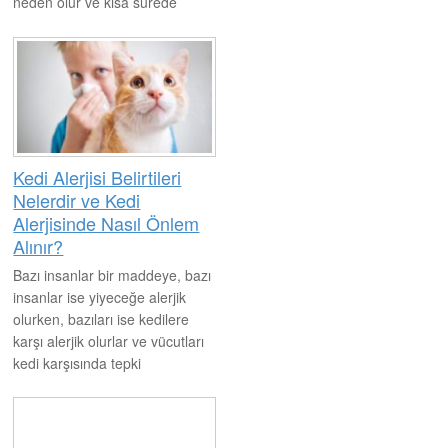
neden olur ve kısa sürede
kaşıntı ya da kızarıklıkla geçer.
Fakat bunun yanı sıra bazı
kişileri ise sinek sokması ciddi
şekilde etkilemektedir.
Kedi Alerjisi Belirtileri
Nelerdir ve Kedi
Alerjisinde Nasıl Önlem
Alınır?
Bazı insanlar bir maddeye, bazı
insanlar ise yiyeceğe alerjik
olurken, bazıları ise kedilere
karşı alerjik olurlar ve vücutları
kedi karşısında tepki
vermektedir. Sadece kedi değil
diğer hayvanlara karşı da insan
vücudu alerjik olabilir. Bu