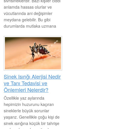
sivrisineklerdir. Bazı kişiler ciddi
anlamda hassas olurlar ve
vücutlarında ani değişimler
meydana gelebilir. Bu gibi
durumlarda mutlaka uzmana
giderek ne bilgi alınması ve
gerekiyorsa, tedavisi hakkında
bilgi almak gerekiyor.
Sinek Isırığı Alerjisi Nedir
ve Tanı Tedavisi ve
Önlemleri Nelerdir?
Özellikle yaz aylarında
hepimizin huzurunu kaçıran
sineklerle büyük sorunlar
yaşarız. Genellikle çoğu kişi de
sinek ısırığına küçük bir tahrişe