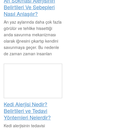
Arı Sokması Alerjisinin
Belirtileri Ve Sebepleri
Nasıl Anlaşılır?
Arı yaz aylarında daha çok fazla
görülür ve tehlike hissettiği
anda savunma mekanizması
olarak iğnesini çıkartıp kendini
savunmaya geçer. Bu nedenle
de zaman zaman insanları
sokmakta ve bunun sonucunda
da vücutta tepkiler ve belirtiler
vermektedir. Arı sokmasının
belirtileri nelerdir ve nasıl
anlaşılır?
Kedi Alerjisi Nedir?
Belirtileri ve Tedavi
Yöntemleri Nelerdir?
Kedi alerjisinin tedavisi