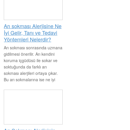
durumda ise ne yapmak
gerekiyor?
Arı sokması Alerjisine Ne
İyi Gelir, Tanı ve Tedavi
Yöntemleri Nelerdir?
Arı sokması sonrasında uzmana
gidilmesi önerilir. Arı kendini
koruma içgüdüsü ile sokar ve
soktuğunda da farklı arı
sokması alerjileri ortaya çıkar.
Bu arı sokmalarına ise ne iyi
gelir ve tanısı nasıl koyulur,
bunun iyice araştırılması
gerekiyor. Bu konuda ise
uzmanlar tanı ve tedavi
konusunda yardımcı
olmaktadırlar.