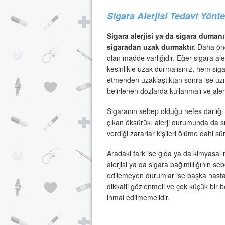
Sigara Alerjisi Tedavi Yönte
Sigara alerjisi ya da sigara dumanı
sigaradan uzak durmaktır.
Daha önce
olan madde varlığıdır. Eğer sigara ale
kesinlikle uzak durmalısınız, hem si
etmenden uzaklaştıktan sonra ise uzman
belirlenen dozlarda kullanmalı ve aler
Sigaranın sebep olduğu nefes darlığı as
çıkan öksürük, alerji durumunda da sı
verdiği zararlar kişileri ölüme dahi sürü
Aradaki fark ise gıda ya da kimyasal m
alerjisi ya da sigara bağımlılığının s
edilemeyen durumlar ise başka hastalık
dikkatli gözlenmeli ve çok küçük bir 
ihmal edilmemelidir.