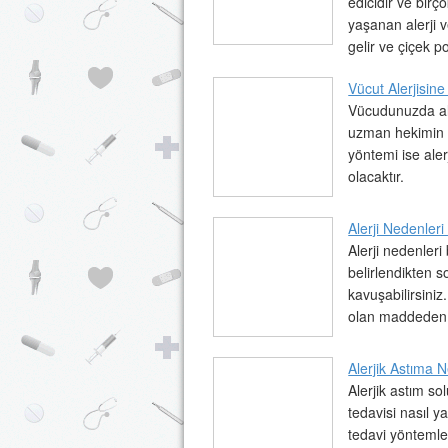
edicidir ve birç
yaşanan alerji v
gelir ve çiçek po
Vücut Alerjisin
Vücudunuzda ale
uzman hekimin ve
yöntemi ise al
olacaktır.
Alerji Nedenleri
Alerji nedenleri
belirlendikten s
kavuşabilirsini
olan maddeden 
Alerjik Astıma N
Alerjik astım so
tedavisi nasıl ya
tedavi yöntemler