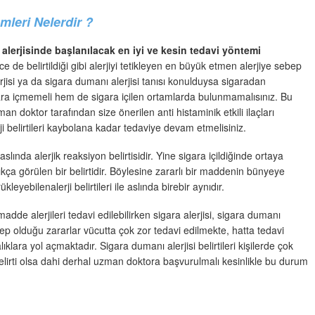
mleri Nelerdir ?
 alerjisinde başlanılacak en iyi ve kesin tedavi yöntemi
 de belirtildiği gibi alerjiyi tetikleyen en büyük etmen alerjiye sebep
rjisi ya da sigara dumanı alerjisi tanısı konulduysa sigaradan
gara içmemeli hem de sigara içilen ortamlarda bulunmamalısınız. Bu
 doktor tarafından size önerilen anti histaminik etkili ilaçları
ji belirtileri kaybolana kadar tedaviye devam etmelisiniz.
lında alerjik reaksiyon belirtisidir. Yine sigara içildiğinde ortaya
kça görülen bir belirtidir. Böylesine zararlı bir maddenin bünyeye
kleyebilenalerji belirtileri ile aslında birebir aynıdır.
adde alerjileri tedavi edilebilirken sigara alerjisi, sigara dumanı
ebep olduğu zararlar vücutta çok zor tedavi edilmekte, hatta tedavi
lara yol açmaktadır. Sigara dumanı alerjisi belirtileri kişilerde çok
belirti olsa dahi derhal uzman doktora başvurulmalı kesinlikle bu durum