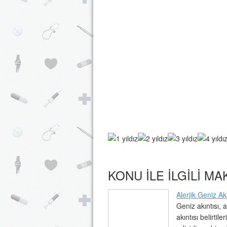
KONU ILE ILGILI M
Alerjik Geniz Akı
Geniz akıntısı, a
akıntısı belirtil