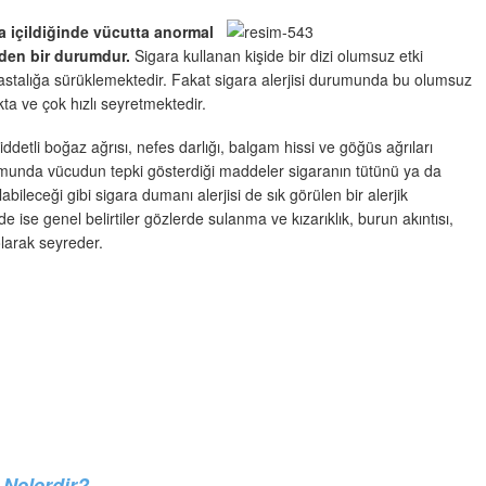
ra içildiğinde vücutta anormal
eden bir durumdur.
Sigara kullanan kişide bir dizi olumsuz etki
i hastalığa sürüklemektedir. Fakat sigara alerjisi durumunda bu olumsuz
akta ve çok hızlı seyretmektedir.
 şiddetli boğaz ağrısı, nefes darlığı, balgam hissi ve göğüs ağrıları
urumunda vücudun tepki gösterdiği maddeler sigaranın tütünü ya da
bileceği gibi sigara dumanı alerjisi de sık görülen bir alerjik
e ise genel belirtiler gözlerde sulanma ve kızarıklık, burun akıntısı,
olarak seyreder.
 Nelerdir?