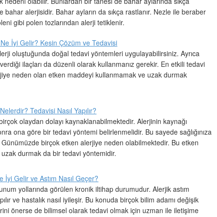
ok nedeni olabilir. Bunlardan bir tanesi de bahar aylarında sıkça
e bahar alerjisidir. Bahar ayların da sıkça rastlanır. Nezle ile beraber
leni gibi polen tozlarından alerji tetiklenir.
e Ne İyi Gelir? Kesin Çözüm ve Tedavisi
rji oluştuğunda doğal tedavi yöntemleri uygulayabilirsiniz. Ayrıca
rdiği ilaçları da düzenli olarak kullanmanız gerekir. En etkili tedavi
erjiye neden olan etken maddeyi kullanmamak ve uzak durmak
 Nelerdir? Tedavisi Nasıl Yapılır?
 birçok olaydan dolayı kaynaklanabilmektedir. Alerjinin kaynağı
onra ona göre bir tedavi yöntemi belirlenmelidir. Bu sayede sağlığınıza
z. Günümüzde birçok etken alerjiye neden olabilmektedir. Bu etken
uzak durmak da bir tedavi yöntemidir.
e İyi Gelir ve Astım Nasıl Geçer?
lunum yollarında görülen kronik iltihap durumudur. Alerjik astım
pılır ve hastalık nasıl iyileşir. Bu konuda birçok bilim adamı değişik
ini önerse de bilimsel olarak tedavi olmak için uzman ile iletişime