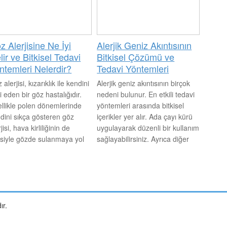
kısa süre içerisinde geçecektir.
ekli olarak ekrana
maktan kaçınılmalıdır.
z Alerjisine Ne İyi
Alerjik Geniz Akıntısının
lir ve Bitkisel Tedavi
Bitkisel Çözümü ve
ntemleri Nelerdir?
Tedavi Yöntemleri
 alerjisi, kızarıklık ile kendini
Alerjik geniz akıntısının birçok
li eden bir göz hastalığıdır.
nedeni bulunur. En etkili tedavi
llikle polen dönemlerinde
yöntemleri arasında bitkisel
dini sıkça gösteren göz
içerikler yer alır. Ada çayı kürü
jisi, hava kirliliğinin de
uygulayarak düzenli bir kullanım
isiyle gözde sulanmaya yol
sağlayabilirsiniz. Ayrıca diğer
rak hastalığın ilerlemesine
sıcak bitki çayları da oldukça
en olabilmektedir.
etkili olacaktır. Bitkisel tedaviler
çözüm olmaz ise mutlaka
alanında uzman bir hekimden
destek alınarak ilaç tedavisine
ır.
başlanmalıdır.