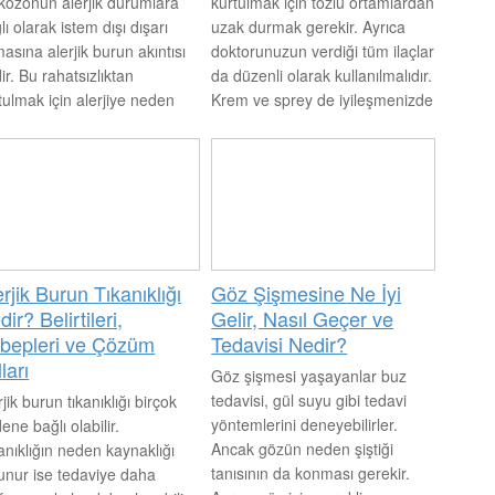
ozonun alerjik durumlara
kurtulmak için tozlu ortamlardan
lı olarak istem dışı dışarı
uzak durmak gerekir. Ayrıca
asına alerjik burun akıntısı
doktorunuzun verdiği tüm ilaçlar
ir. Bu rahatsızlıktan
da düzenli olarak kullanılmalıdır.
tulmak için alerjiye neden
Krem ve sprey de iyileşmenizde
n etken maddeden veya
oldukça etkili olacaktır. Bitkisel
amdan uzak durulması
kürleri de deneyebilirsiniz.
ekir.
erjik Burun Tıkanıklığı
Göz Şişmesine Ne İyi
ir? Belirtileri,
Gelir, Nasıl Geçer ve
bepleri ve Çözüm
Tedavisi Nedir?
ları
Göz şişmesi yaşayanlar buz
tedavisi, gül suyu gibi tedavi
rjik burun tıkanıklığı birçok
yöntemlerini deneyebilirler.
ene bağlı olabilir.
Ancak gözün neden şiştiği
anıklığın neden kaynaklığı
tanısının da konması gerekir.
unur ise tedaviye daha