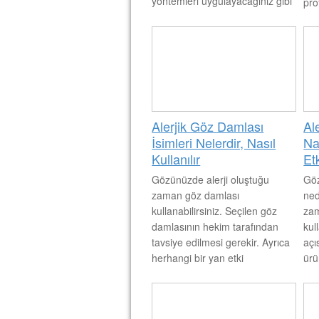
yöntemleri uygulayacağınız gibi
pro
medikal tedavi yöntemlerini de
Ayr
seçebilirsiniz.
baz
bul
olm
des
Alerjik Göz Damlası
Al
İsimleri Nelerdir, Nasıl
Nas
Kullanılır
Et
Gözünüzde alerji oluştuğu
Göz
zaman göz damlası
ned
kullanabilirsiniz. Seçilen göz
zam
damlasının hekim tarafından
kul
tavsiye edilmesi gerekir. Ayrıca
açı
herhangi bir yan etki
ürü
oluşturduğunda mutlaka
kon
bırakılmalıdır. Gözde oluşan
doz
alerji göz damlası kullandıktan
Göz