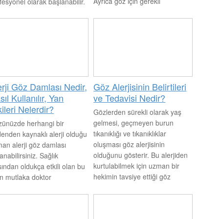
Ayrıca göz için gerekli
fesyonel olarak başlanabilir.
damlalarında kontrol kontrolü
ıca evde uygulayabileceğiniz
içerisinde kullanılması gerekir.
ı yöntemler de
Bu sayede daha sağlıklı
unmaktadır. Bunlar çözüm
sonuçlar elde edilir.
az ise uzman bir hekimden
tek alınabilir.
erji Göz Damlası Nedir,
Göz Alerjisinin Belirtileri
ıl Kullanılır, Yan
ve Tedavisi Nedir?
kileri Nelerdir?
Gözlerden sürekli olarak yaş
gelmesi, geçmeyen burun
ünüzde herhangi bir
tıkanıklığı ve tıkanıklıklar
enden kaynaklı alerji olduğu
oluşması göz alerjisinin
an alerji göz damlası
olduğunu gösterir. Bu alerjiden
lanabilirsiniz. Sağlık
kurtulabilmek için uzman bir
sından oldukça etkili olan bu
hekimin tavsiye ettiği göz
n mutlaka doktor
damlası kullanılabilir. Ayrıca
trolünde kullanılmalı ve aşırı
bitkisel tedavi yöntemleri de
 kullanımından kaçınılmalıdır.
bulunmaktadır. Uyguladığınızda
ler çok yorulmamalı ve