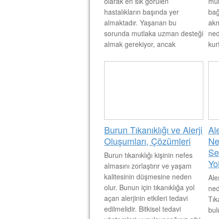
olarak en sık görülen
muk
hastalıkların başında yer
bağ
almaktadır. Yaşanan bu
akm
sorunda mutlaka uzman desteği
ned
almak gerekiyor, ancak
kur
günümüzde doğal tedavi
ola
yöntemleri de sıklıkla
ort
kullanılmaktadır. Burun akıntısı
ger
sorununa ne iyi gelir ve bu
sorundan nasıl kurtulabiliriz.
Burun Tıkanıklığı ve Alerji
Al
Oluşumları, Çözümleri
Ned
Se
Burun tıkanıklığı kişinin nefes
Yol
almasını zorlaştırır ve yaşam
kalitesinin düşmesine neden
Ale
olur. Bunun için tıkanıklığa yol
ned
açan alerjinin etkileri tedavi
Tık
edilmelidir. Bitkisel tedavi
bul