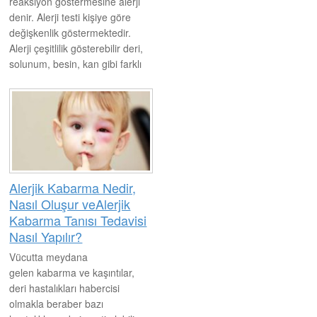
reaksiyon göstermesine alerji
denir. Alerji testi kişiye göre
değişkenlik göstermektedir.
Alerji çeşitlilik gösterebilir deri,
solunum, besin, kan gibi farklı
alerjiye sebep olan nedenler
bulunabilir. Herkes üstünde
normal olan farklı kişilerde
reaksiyon göstererek ayrıcalık
haline gelmesi günümüz de
alerji olarak tanımlanmaktadır.
Alerjik Kabarma Nedir,
Nasıl Oluşur veAlerjik
Kabarma Tanısı Tedavisi
Nasıl Yapılır?
Vücutta meydana
gelen kabarma ve kaşıntılar,
deri hastalıkları habercisi
olmakla beraber bazı