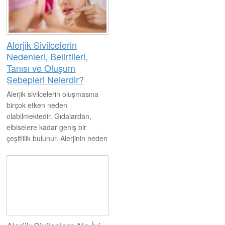
gibi durumlarda mutlaka
uzmana görünmek çok
önemlidir.
Alerjik Sivilcelerin
Nedenleri, Belirtileri,
Tanısı ve Oluşum
Sebepleri Nelerdir?
Alerjik sivilcelerin oluşmasına
birçok etken neden
olabilmektedir. Gıdalardan,
elbiselere kadar geniş bir
çeşitlilik bulunur. Alerjinin neden
olduğu etki doktor tarafından
belirlenmelidir. Ayrıca sivilceye
neden olan etkiden de uzak
durulması gerekir.