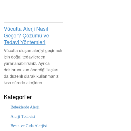
Vücutta Alerji Nasıl
Geçer? Çözümü ve
Tedavi Yöntemleri
Vücutta oluşan alerjiyi geçirmek
için doğal tedavilerden
yararlanabilirsiniz. Ayrıca
doktorunuzun önerdiği ilaçları
da düzenli olarak kullanmanız
kısa sürede alerjiden
kurtulmanıza imkan verecektir.
Alerjiden kurtulmak isterseniz
Kategoriler
alerjiye neden olan etken
Bebeklerde Alerji
maddeden uzak durmanız
gerekir.
Alerji Tedavisi
Besin ve Gıda Alerjisi