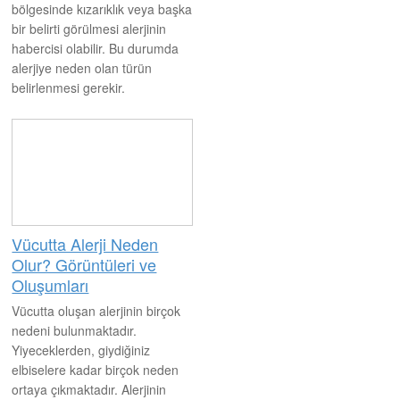
bölgesinde kızarıklık veya başka
bir belirti görülmesi alerjinin
habercisi olabilir. Bu durumda
alerjiye neden olan türün
belirlenmesi gerekir.
Belirlendikten sonra doğal
tedavi veya uzman hekimin
önerdiği ilaçlar kullanılmalıdır.
Bu sayede sağlıklı bir sonuç
alınabilir.
Vücutta Alerji Neden
Olur? Görüntüleri ve
Oluşumları
Vücutta oluşan alerjinin birçok
nedeni bulunmaktadır.
Yiyeceklerden, giydiğiniz
elbiselere kadar birçok neden
ortaya çıkmaktadır. Alerjinin