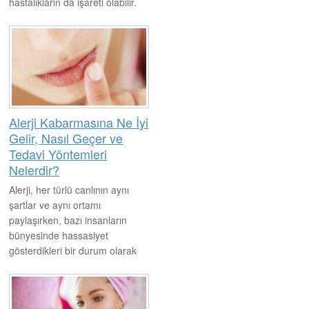
hastalıkların da işareti olabilir.
Bu sebeple kaşıntı
ve kabarmaların sebepleri
mutlaka araştırılmalıdır. Zira bu
problemler çok sık yaşanan
sorunlardır. Vücudun hemen
her bölgesinde kaşıntılar, alerjik
kabartılar ve
Alerji Kabarmasına Ne İyi
sonrasında kabarcıklar yaşanır.
Gelir, Nasıl Geçer ve
Mutlaka uzmana gitmekte yarar
Tedavi Yöntemleri
vardır.
Nelerdir?
Alerji, her türlü canlının aynı
şartlar ve aynı ortamı
paylaşırken, bazı insanların
bünyesinde hassasiyet
gösterdikleri bir durum olarak
karşımıza çıkmaktadır. Doğal
tedavi yöntemleriyle kolayca
üstesinden gelinebilir. Ancak bu