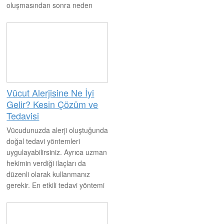
oluşmasından sonra neden
olduğu belirlenmeli ve o
etkenden uzak durulmalıdır.
Ayrıca tıbbi yardım almak da
yararlı olacaktır.
Vücut Alerjisine Ne İyi
Gelir? Kesin Çözüm ve
Tedavisi
Vücudunuzda alerji oluştuğunda
doğal tedavi yöntemleri
uygulayabilirsiniz. Ayrıca uzman
hekimin verdiği ilaçları da
düzenli olarak kullanmanız
gerekir. En etkili tedavi yöntemi
ise alerjiye neden olan etken
maddeyi kullanmamak ve uzak
durmak olacaktır.