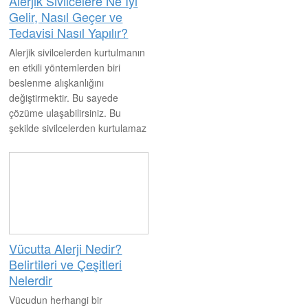
Alerjik Sivilcelere Ne İyi
Gelir, Nasıl Geçer ve
Tedavisi Nasıl Yapılır?
Alerjik sivilcelerden kurtulmanın
en etkili yöntemlerden biri
beslenme alışkanlığını
değiştirmektir. Bu sayede
çözüme ulaşabilirsiniz. Bu
şekilde sivilcelerden kurtulamaz
iseniz uzman hekimin vereceği
ilaçları düzenli olarak kullanım
sağlayabilirsiniz.
Vücutta Alerji Nedir?
Belirtileri ve Çeşitleri
Nelerdir
Vücudun herhangi bir