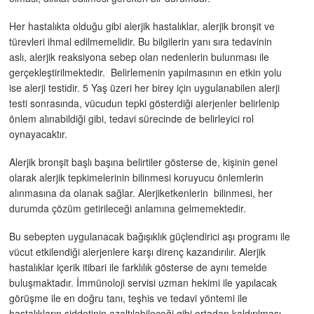
Her hastalıkta olduğu gibi alerjik hastalıklar, alerjik bronşit ve
türevleri ihmal edilmemelidir. Bu bilgilerin yanı sıra tedavinin
aslı, alerjik reaksiyona sebep olan nedenlerin bulunması ile
gerçekleştirilmektedir. Belirlemenin yapılmasının en etkin yolu
ise alerji testidir. 5 Yaş üzeri her birey için uygulanabilen alerji
testi sonrasında, vücudun tepki gösterdiği alerjenler belirlenip
önlem alınabildiği gibi, tedavi sürecinde de belirleyici rol
oynayacaktır.
Alerjik bronşit başlı başına belirtiler gösterse de, kişinin genel
olarak alerjik tepkimelerinin bilinmesi koruyucu önlemlerin
alınmasına da olanak sağlar. Alerjiketkenlerin bilinmesi, her
durumda çözüm getirileceği anlamına gelmemektedir.
Bu sebepten uygulanacak bağışıklık güçlendirici aşı programı ile
vücut etkilendiği alerjenlere karşı direnç kazandırılır. Alerjik
hastalıklar içerik itibari ile farklılık gösterse de aynı temelde
buluşmaktadır. İmmünoloji servisi uzman hekimi ile yapılacak
görüşme ile en doğru tanı, teşhis ve tedavi yöntemi ile
hastalıkların şiddetinin azaltılabileceği gibi ortadan kaldırılması