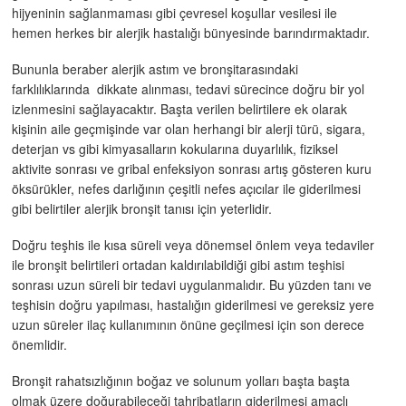
hijyeninin sağlanmaması gibi çevresel koşullar vesilesi ile
hemen herkes bir alerjik hastalığı bünyesinde barındırmaktadır.
Bununla beraber alerjik astım ve bronşitarasındaki
farklılıklarında dikkate alınması, tedavi sürecince doğru bir yol
izlenmesini sağlayacaktır. Başta verilen belirtilere ek olarak
kişinin aile geçmişinde var olan herhangi bir alerji türü, sigara,
deterjan vs gibi kimyasalların kokularına duyarlılık, fiziksel
aktivite sonrası ve gribal enfeksiyon sonrası artış gösteren kuru
öksürükler, nefes darlığının çeşitli nefes açıcılar ile giderilmesi
gibi belirtiler alerjik bronşit tanısı için yeterlidir.
Doğru teşhis ile kısa süreli veya dönemsel önlem veya tedaviler
ile bronşit belirtileri ortadan kaldırılabildiği gibi astım teşhisi
sonrası uzun süreli bir tedavi uygulanmalıdır. Bu yüzden tanı ve
teşhisin doğru yapılması, hastalığın giderilmesi ve gereksiz yere
uzun süreler ilaç kullanımının önüne geçilmesi için son derece
önemlidir.
Bronşit rahatsızlığının boğaz ve solunum yolları başta başta
olmak üzere doğurabileceği tahribatların giderilmesi amaçlı